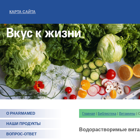
КАРТА САЙТА
О PHARMAMED
Главная
|
Библиотека
|
Витамины
| 
НАШИ ПРОДУКТЫ
Водорастворимые вита
ВОПРОС-ОТВЕТ