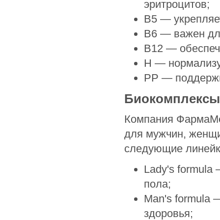
эритроцитов;
B5 — укрепляет
B6 — важен дл
B12 — обеспеч
H — нормализу
PP — поддержи
Биокомплексы 
Компания ФармаМе
для мужчин, женщи
следующие линейк
Lady's formula
пола;
Man's formula
здоровья;