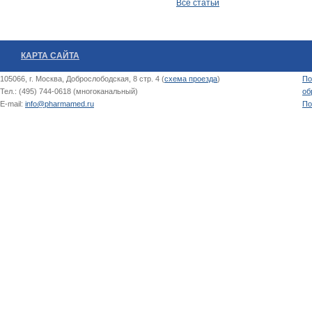
Все статьи
КАРТА САЙТА
105066, г. Москва, Доброслободская, 8 стр. 4 (
схема проезда
)
По
Тел.: (495) 744-0618 (многоканальный)
об
E-mail:
info@pharmamed.ru
По