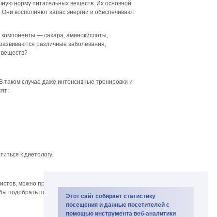
чную норму питательных веществ. Их основной
и. Они восполняют запас энергии и обеспечивают
 компоненты — сахара, аминокислоты,
 развиваются различные заболевания,
н веществ?
В таком случае даже интенсивные тренировки и
ят:
титься к диетологу.
листов, можно принимать специализированные
тобы подобрать подходящий комплекс, изучите
Этот сайт собирает статистику
посещения и данные посетителей с
помощью инструмента веб-аналитики