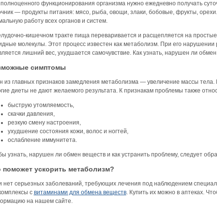
 полноценного функционирования организма нужно ежедневно получать суто
очник — продукты питания: мясо, рыба, овощи, злаки, бобовые, фрукты, орех
мальную работу всех органов и систем.
елудочно-кишечном тракте пища переваривается и расщепляется на простые
идные молекулы. Этот процесс известен как метаболизм. При его нарушении
вляется лишний вес, ухудшается самочувствие. Как узнать, нарушен ли обме
зможные симптомы
н из главных признаков замедления метаболизма — увеличение массы тела. 
огие диеты не дают желаемого результата. К признакам проблемы также относ
быструю утомляемость,
скачки давления,
резкую смену настроения,
ухудшение состояния кожи, волос и ногтей,
ослабление иммунитета.
ы узнать, нарушен ли обмен веществ и как устранить проблему, следует обра
 поможет ускорить метаболизм?
и нет серьезных заболеваний, требующих лечения под наблюдением специа
комплексы с
витаминами для обмена веществ
. Купить их можно в аптеках. Ч
ормацию на нашем сайте.