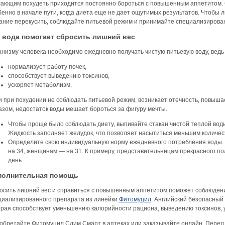
ающим похудеть приходится постоянно бороться с повышенным аппетитом. 
бенно в начале пути, когда диета еще не дает ощутимых результатов. Чтобы
ание перекусить, соблюдайте питьевой режим и принимайте специализирова
 вода помогает сбросить лишний вес
анизму человека необходимо ежедневно получать чистую питьевую воду, вед
нормализует работу почек,
способствует выведению токсинов,
ускоряет метаболизм.
и при похудении не соблюдать питьевой режим, возникает отечность, повыша
азом, недостаток воды мешает бороться за фигуру мечты.
Чтобы проще было соблюдать диету, выпивайте стакан чистой теплой вод
Жидкость заполняет желудок, что позволяет насытиться меньшим количес
Определите свою индивидуальную норму ежедневного потребления воды. 
на 34, женщинам — на 31. К примеру, представительницам прекрасного пола
день.
полнительная помощь
осить лишний вес и справиться с повышенным аппетитом поможет соблюдени
циализированного препарата из линейки
Фитомуцил
. Английский безопасный
орая способствует уменьшению калорийности рациона, выведению токсинов, 
обретайте Фитомуцил Слим Смарт в аптеках или заказывайте онлайн. Перед