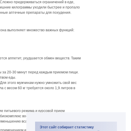
Сложно придерживаться ограничений в еде,
 лишние килограммы уходили быстрее и пропало
нные аптечные препараты для похудения.
ь она выполняет множество важных функций:
ется аппетит, ухудшается обмен веществ. Таким
ы за 20-30 минут перед каждым приемом пищи.
твом еды.
Для этого мужчинам нужно умножить свой вес
 с весом 60 кг требуется около 1,9 литров в
е питьевого режима и курсовой прием
 биокомплекс восполняет недостаток клетчатки,
уменьшению всасывания жиров и углеводов.
Этот сайт собирает статистику
 применением изучите инструкцию.