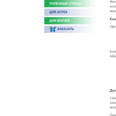
Жел
ПОЛЕЗНЫЕ СТАТЬИ
осо
жел
ДЛЯ АПТЕК
Как
ДЛЯ ВРАЧЕЙ
Орг
ЗАКАЗАТЬ
Есл
обр
До
Сбр
спе
кот
При