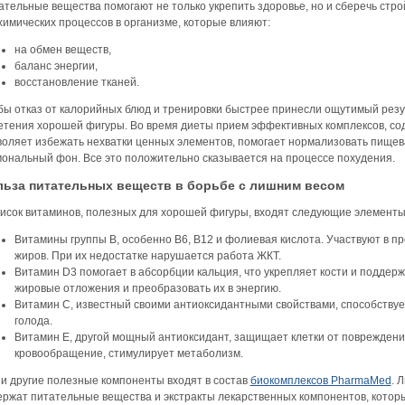
ательные вещества помогают не только укрепить здоровье, но и сберечь стр
химических процессов в организме, которые влияют:
на обмен веществ,
баланс энергии,
восстановление тканей.
бы отказ от калорийных блюд и тренировки быстрее принесли ощутимый резу
етения хорошей фигуры. Во время диеты прием эффективных комплексов, со
воляет избежать нехватки ценных элементов, помогает нормализовать пищев
мональный фон. Все это положительно сказывается на процессе похудения.
ьза питательных веществ в борьбе с лишним весом
писок витаминов, полезных для хорошей фигуры, входят следующие элементы
Витамины группы В, особенно В6, В12 и фолиевая кислота. Участвуют в пр
жиров. При их недостатке нарушается работа ЖКТ.
Витамин D3 помогает в абсорбции кальция, что укрепляет кости и подде
жировые отложения и преобразовать их в энергию.
Витамин С, известный своими антиоксидантными свойствами, способствуе
голода.
Витамин Е, другой мощный антиоксидант, защищает клетки от поврежден
кровообращение, стимулирует метаболизм.
 и другие полезные компоненты входят в состав
биокомплексов PharmaMed
. 
ержат питательные вещества и экстракты лекарственных компонентов, кото