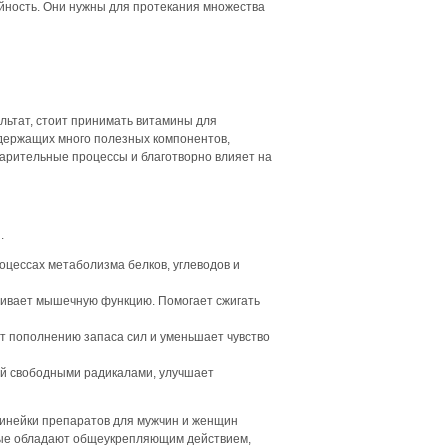
ойность. Они нужны для протекания множества
льтат, стоит принимать витамины для
держащих много полезных компонентов,
арительные процессы и благотворно влияет на
.
оцессах метаболизма белков, углеводов и
рживает мышечную функцию. Помогает сжигать
т пополнению запаса сил и уменьшает чувство
ий свободными радикалами, улучшает
Линейки препаратов для мужчин и женщин
рые обладают общеукрепляющим действием,