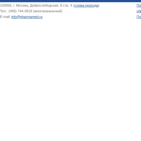
105066, г. Москва, Доброслободская, 8 стр. 4 (
схема проезда
)
По
Тел.: (495) 744-0618 (многоканальный)
об
E-mail:
info@pharmamed.ru
По