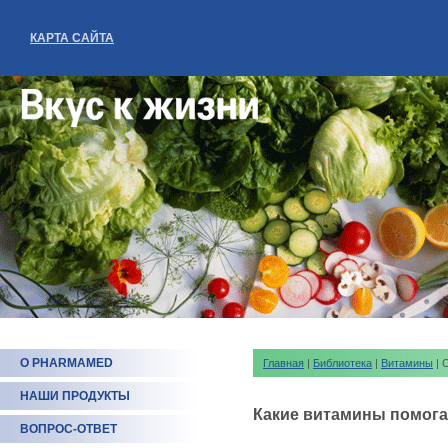
КАРТА САЙТА
О PHARMAMED
Главная
|
Библиотека
|
Витамины
| 
НАШИ ПРОДУКТЫ
Какие витамины помога
ВОПРОС-ОТВЕТ