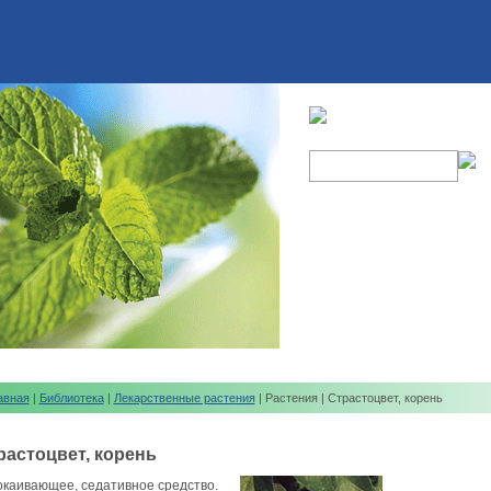
авная
|
Библиотека
|
Лекарственные растения
| Растения | Страстоцвет, корень
растоцвет, корень
окаивающее, седативное средство.