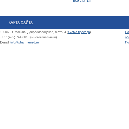
Все статьи
КАРТА САЙТА
105066, г. Москва, Доброслободская, 8 стр. 4 (
схема проезда
)
По
Тел.: (495) 744-0618 (многоканальный)
об
E-mail:
info@pharmamed.ru
По