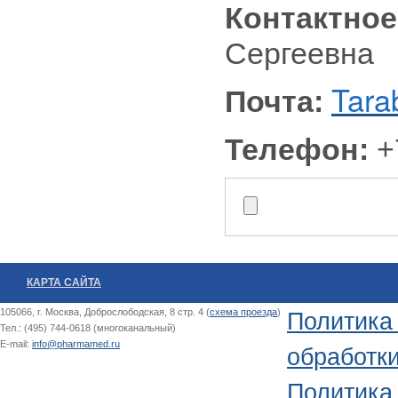
Контактное
Сергеевна
Tar
Почта:
Телефон:
+
КАРТА САЙТА
105066, г. Москва, Доброслободская, 8 стр. 4 (
схема проезда
)
Политика
Тел.: (495) 744-0618 (многоканальный)
E-mail:
info@pharmamed.ru
обработк
Политика 