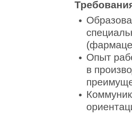
Требовани
Образова
специаль
(фармаце
Опыт раб
в произв
преимуще
Коммуник
ориентаци