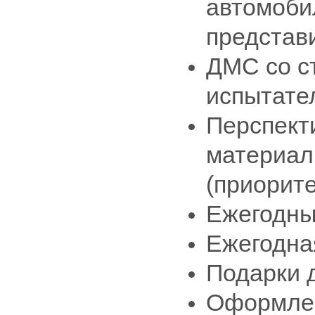
автомоби
представ
ДМС со с
испытател
Перспект
материаль
(приорит
Ежегодны
Ежегодна
Подарки д
Оформлен