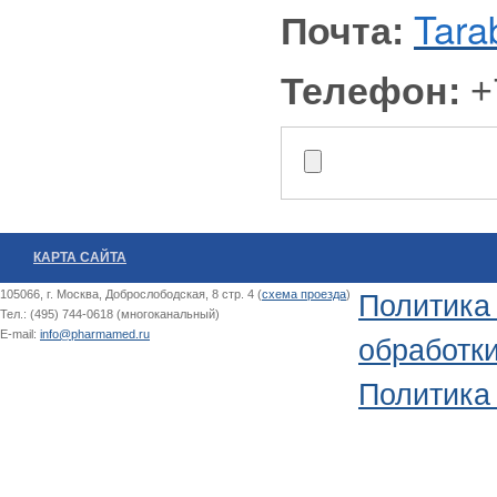
Tar
Почта:
Телефон:
+
КАРТА САЙТА
105066, г. Москва, Доброслободская, 8 стр. 4 (
схема проезда
)
Политика
Тел.: (495) 744-0618 (многоканальный)
E-mail:
info@pharmamed.ru
обработк
Политика 