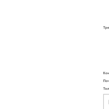
Тр
Кон
По
Те