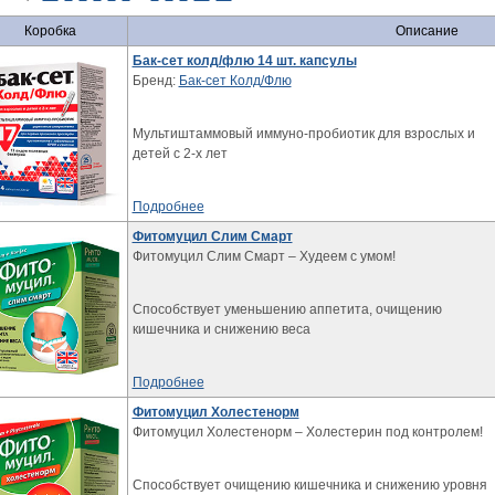
Коробка
Описание
Бак-сет колд/флю 14 шт. капсулы
Бренд:
Бак-сет Колд/Флю
Мультиштаммовый иммуно-пробиотик для взрослых и
детей с 2-х лет
Подробнее
Фитомуцил Слим Смарт
Фитомуцил Слим Смарт – Худеем с умом!
Способствует уменьшению аппетита, очищению
кишечника и снижению веса
Подробнее
Фитомуцил Холестенорм
Фитомуцил Холестенорм – Холестерин под контролем!
Способствует очищению кишечника и снижению уровня