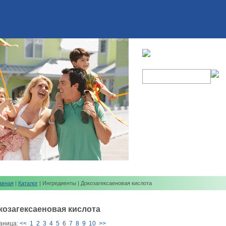
авная
|
Каталог
| Ингредиенты | Докозагексаеновая кислота
козагексаеновая кислота
аница:
<<
1
2
3
4
5
6
7
8
9
10
>>