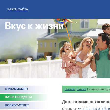
КАРТА САЙТА
О PHARMAMED
Главная
|
Каталог
| Ингредиенты | Д
НАШИ ПРОДУКТЫ
Докозагексаеновая кис
ВОПРОС-ОТВЕТ
Страница:
<<
1
2
3
4
5
6
7
8
9