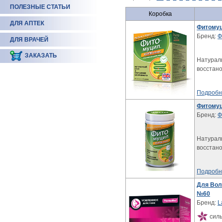
ПОЛЕЗНЫЕ СТАТЬИ
Коробка
ДЛЯ АПТЕК
Фитомуц
Бренд:
Ф
ДЛЯ ВРАЧЕЙ
ЗАКАЗАТЬ
Натураль
восстан
Подробн
Фитомуц
Бренд:
Ф
Натураль
восстан
Подробн
Для Вол
№60
Бренд:
L
силь