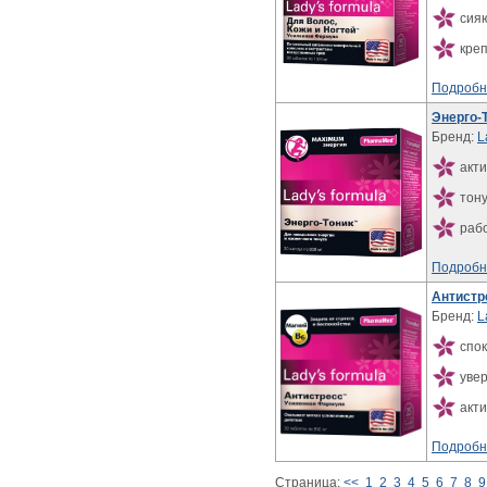
сия
креп
Подробн
Энерго-
Бренд:
L
акти
тону
рабо
Подробн
Антистр
Бренд:
L
спок
увер
акти
Подробн
Страница:
<<
1
2
3
4
5
6
7
8
9