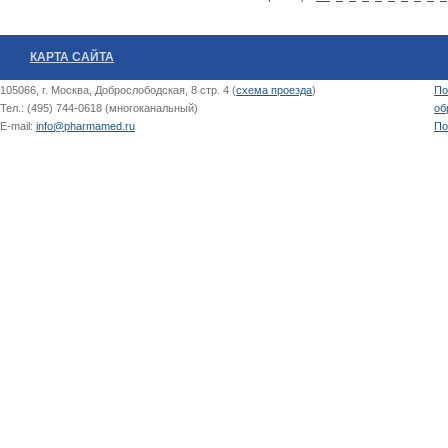
КАРТА САЙТА
105066, г. Москва, Доброслободская, 8 стр. 4 (
схема проезда
)
По
Тел.: (495) 744-0618 (многоканальный)
об
E-mail:
info@pharmamed.ru
По