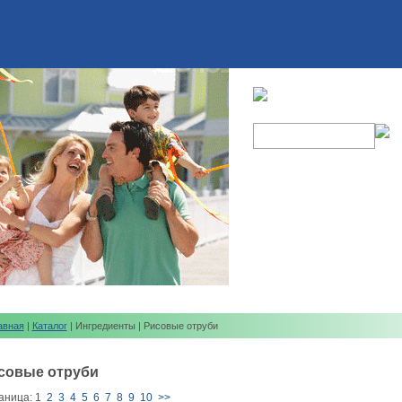
авная
|
Каталог
| Ингредиенты | Рисовые отруби
совые отруби
аница:
1
2
3
4
5
6
7
8
9
10
>>