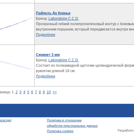
Пайпель Де Корнье
Бренд:
Laboratoire C.C.D.
Прозрачный гибкий полипропиленовый контур с боковым 
внутренним поршнем, который передвигается внутри вн
Подробнее
Скринет 3 мм
Бренд:
Laboratoire C.C.D.
Состоит из полиамидной щеточки цилиндрической форм
рукоятки длиной 18 см.
Подробнее
аница:
1
2
3
4
5
6
7
8
9
10
>>
роезда
)
Политика в отношении
обработки персональных данных
Политика cookies