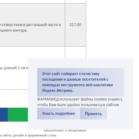
отверстием в дистальной части и
317.00
ешнего контура.
ы длиной 2 см и полипропиленовой
35.90
Этот сайт собирает статистику
посещения и данные посетителей с
помощью инструмента веб-аналитики
Яндекс.Метрика.
ФАРМАМЕД использует файлы cookies («куки»),
чтобы Вам было удобно пользоваться сайтом
Принять
Узнать подробнее
Copyright PharmaMed 2007-2026.
биокомплекс и биодобавки