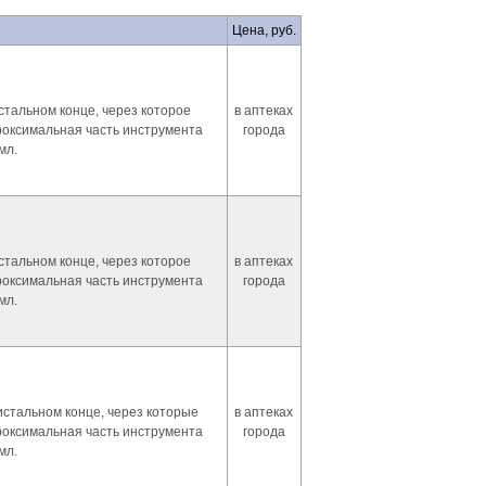
Цена, руб.
стальном конце, через которое
в аптеках
оксимальная часть инструмента
города
мл.
стальном конце, через которое
в аптеках
оксимальная часть инструмента
города
мл.
истальном конце, через которые
в аптеках
оксимальная часть инструмента
города
мл.