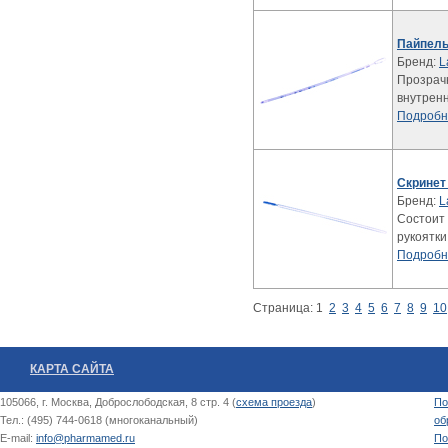
Пайпель
Бренд:
L
Прозрачн
внутренн
Подробн
Скринет
Бренд:
L
Состоит
рукоятки
Подробн
Страница:
1
2
3
4
5
6
7
8
9
10
КАРТА САЙТА
105066, г. Москва, Доброслободская, 8 стр. 4 (
схема проезда
)
По
Тел.: (495) 744-0618 (многоканальный)
об
E-mail:
info@pharmamed.ru
По