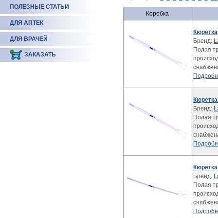
ПОЛЕЗНЫЕ СТАТЬИ
Коробка
ДЛЯ АПТЕК
Кюретка
ДЛЯ ВРАЧЕЙ
Бренд:
L
Полая тр
ЗАКАЗАТЬ
происхо
снабжен
Подробн
Кюретка
Бренд:
L
Полая тр
происхо
снабжен
Подробн
Кюретка 
Бренд:
L
Полая тр
происхо
снабжен
Подробн