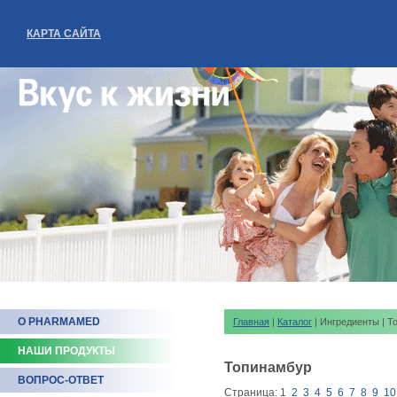
КАРТА САЙТА
О PHARMAMED
Главная
|
Каталог
| Ингредиенты | 
НАШИ ПРОДУКТЫ
Топинамбур
ВОПРОС-ОТВЕТ
Страница:
1
2
3
4
5
6
7
8
9
10