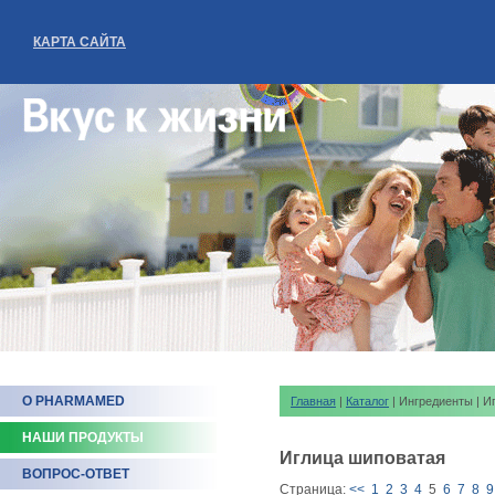
КАРТА САЙТА
О PHARMAMED
Главная
|
Каталог
| Ингредиенты | И
НАШИ ПРОДУКТЫ
Иглица шиповатая
ВОПРОС-ОТВЕТ
Страница:
<<
1
2
3
4
5
6
7
8
9