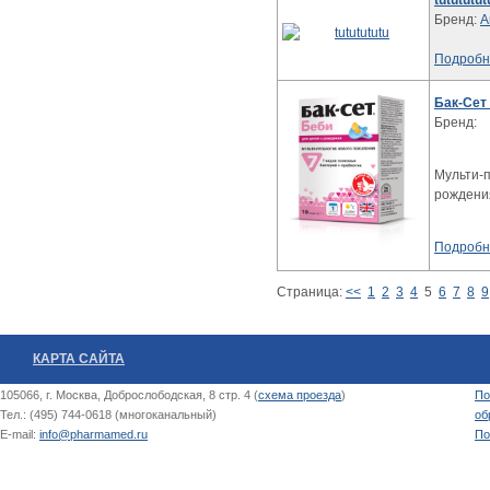
tutututut
Бренд:
А
Подробн
Бак-Сет
Бренд:
Мульти-п
рождени
Подробн
Страница:
<<
1
2
3
4
5
6
7
8
9
КАРТА САЙТА
105066, г. Москва, Доброслободская, 8 стр. 4 (
схема проезда
)
По
Тел.: (495) 744-0618 (многоканальный)
об
E-mail:
info@pharmamed.ru
По