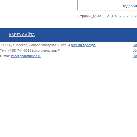
Подробн
Страница:
<<
1
2
3
4
5
6
7
8
9
КАРТА САЙТА
105066, г. Москва, Доброслободская, 8 стр. 4 (
схема проезда
)
По
Тел.: (495) 744-0618 (многоканальный)
об
E-mail:
info@pharmamed.ru
По