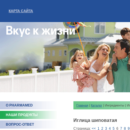
КАРТА САЙТА
О PHARMAMED
Главная
|
Каталог
| Ингредиенты | И
НАШИ ПРОДУКТЫ
Иглица шиповатая
ВОПРОС-ОТВЕТ
Страница:
<<
1
2
3
4
5
6
7
8
9