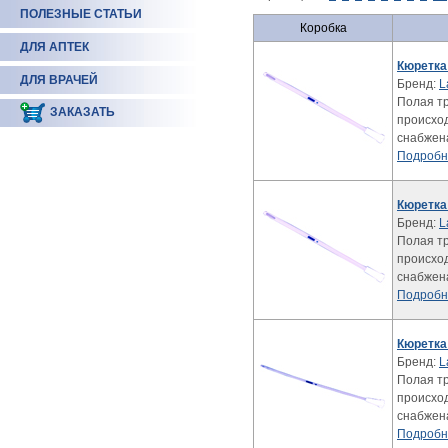
ПОЛЕЗНЫЕ СТАТЬИ
Коробка
ДЛЯ АПТЕК
Кюретка
ДЛЯ ВРАЧЕЙ
Бренд:
L
Полая тр
ЗАКАЗАТЬ
происхо
снабжен
Подробн
Кюретка
Бренд:
L
Полая тр
происхо
снабжен
Подробн
Кюретка 
Бренд:
L
Полая тр
происхо
снабжен
Подробн