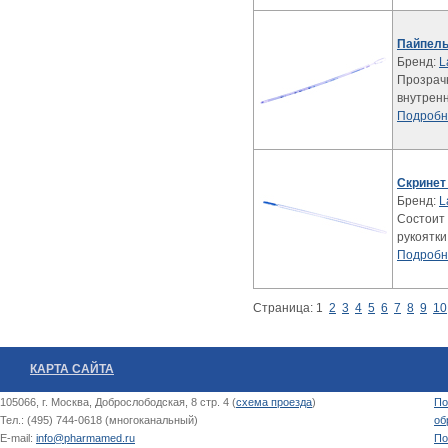
Пайпель
Бренд:
L
Прозрачн
внутренн
Подробн
Скринет
Бренд:
L
Состоит
рукоятки
Подробн
Страница:
1
2
3
4
5
6
7
8
9
10
КАРТА САЙТА
105066, г. Москва, Доброслободская, 8 стр. 4 (
схема проезда
)
По
Тел.: (495) 744-0618 (многоканальный)
об
E-mail:
info@pharmamed.ru
По