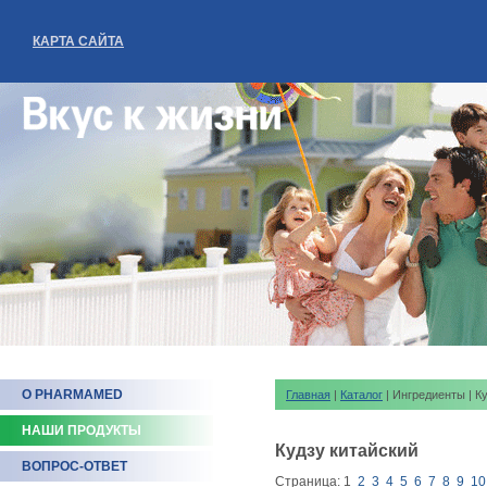
КАРТА САЙТА
О PHARMAMED
Главная
|
Каталог
| Ингредиенты | К
НАШИ ПРОДУКТЫ
Кудзу китайский
ВОПРОС-ОТВЕТ
Страница:
1
2
3
4
5
6
7
8
9
10