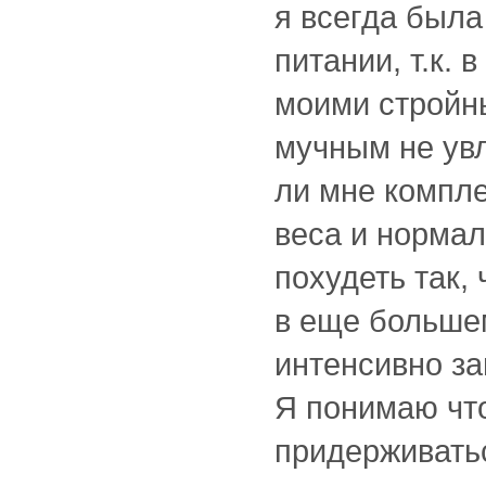
я всегда была
питании, т.к.
моими стройн
мучным не ув
ли мне компл
веса и нормал
похудеть так,
в еще большем
интенсивно за
Я понимаю что
придерживатьс