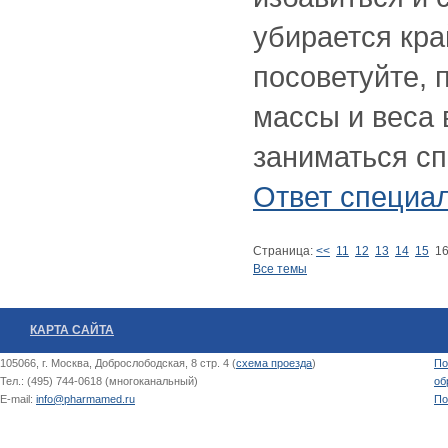
убирается кра
посоветуйте, 
массы и веса 
заниматься сп
Ответ специа
Страница:
<<
11
12
13
14
15
1
Все темы
КАРТА САЙТА
105066, г. Москва, Доброслободская, 8 стр. 4 (
схема проезда
)
По
Тел.: (495) 744-0618 (многоканальный)
об
E-mail:
info@pharmamed.ru
По